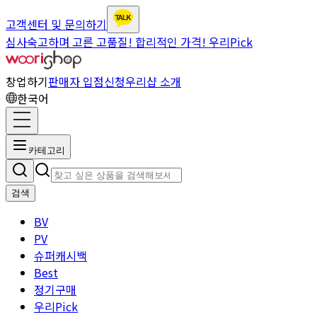
고객센터 및 문의하기
심사숙고하며 고른 고품질! 합리적인 가격! 우리Pick
창업하기
판매자 입점신청
우리샵 소개
한국어
카테고리
검색
BV
PV
슈퍼캐시백
Best
정기구매
우리Pick