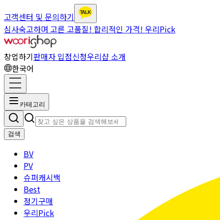
고객센터 및 문의하기
심사숙고하며 고른 고품질! 합리적인 가격! 우리Pick
창업하기
판매자 입점신청
우리샵 소개
한국어
카테고리
검색
BV
PV
슈퍼캐시백
Best
정기구매
우리Pick