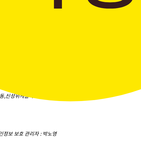
창곡동,신성위케슬타워)
개인정보 보호 관리자 : 박노영