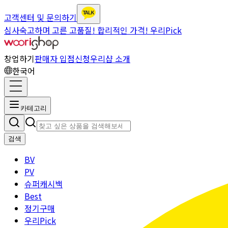
고객센터 및 문의하기
심사숙고하며 고른 고품질! 합리적인 가격! 우리Pick
창업하기
판매자 입점신청
우리샵 소개
한국어
카테고리
검색
BV
PV
슈퍼캐시백
Best
정기구매
우리Pick