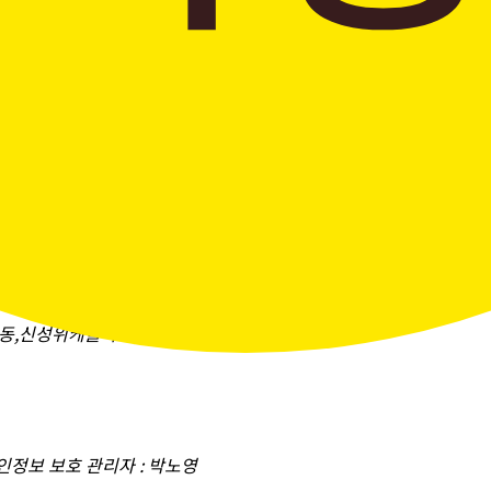
창곡동,신성위케슬타워)
개인정보 보호 관리자 : 박노영